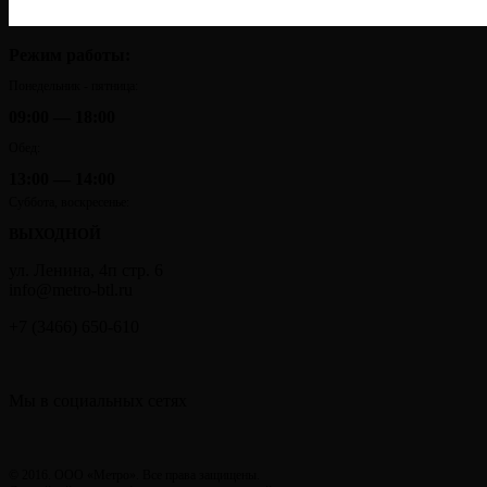
Режим работы:
Понедельник - пятница:
09:00 — 18:00
Обед:
13:00 — 14:00
Суббота, воскресенье:
ВЫХОДНОЙ
ул. ​Ленина, 4п стр. 6
info@metro-btl.ru
+7 (3466)
650-610
Мы в социальных сетях
© 2016. ООО «Метро». Все права защищены.